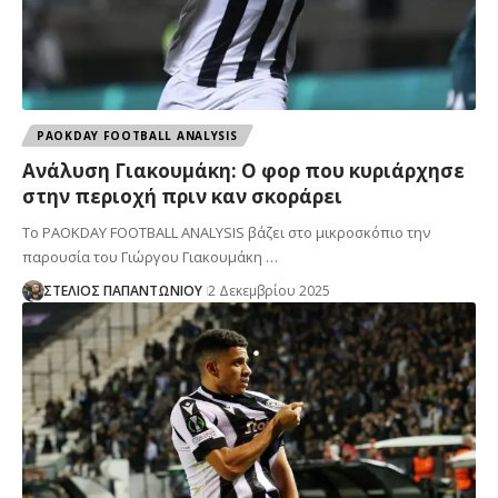
PAOKDAY FOOTBALL ANALYSIS
Ανάλυση Γιακουμάκη: Ο φορ που κυριάρχησε
στην περιοχή πριν καν σκοράρει
Το PAOKDAY FOOTBALL ANALYSIS βάζει στο μικροσκόπιο την
παρουσία του Γιώργου Γιακουμάκη …
ΣΤΕΛΙΟΣ ΠΑΠΑΝΤΩΝΙΟΥ
2 Δεκεμβρίου 2025