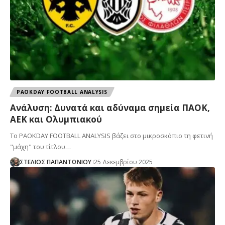
PAOKDAY FOOTBALL ANALYSIS
Ανάλυση: Δυνατά και αδύναμα σημεία ΠΑΟΚ,
ΑΕΚ και Ολυμπιακού
Το PAOKDAY FOOTBALL ANALYSIS βάζει στο μικροσκόπιο τη φετινή
"μάχη" του τίτλου…
ΣΤΕΛΙΟΣ ΠΑΠΑΝΤΩΝΙΟΥ
25 Δεκεμβρίου 2025