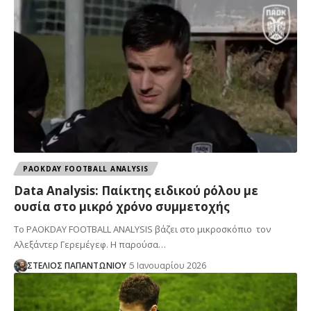
PAOKDAY FOOTBALL ANALYSIS
Data Αnalysis: Παίκτης ειδικού ρόλου με
ουσία στο μικρό χρόνο συμμετοχής
Το PAOKDAY FOOTBALL ANALYSIS βάζει στο μικροσκόπιο τον
Αλεξάντερ Γερεμέγεφ. Η παρούσα…
ΣΤΕΛΙΟΣ ΠΑΠΑΝΤΩΝΙΟΥ
5 Ιανουαρίου 2026