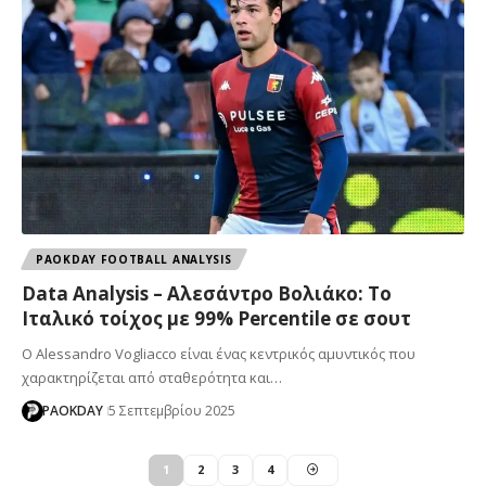
PAOKDAY FOOTBALL ANALYSIS
Data Analysis – Αλεσάντρο Βολιάκο: Το
Ιταλικό τοίχος με 99% Percentile σε σουτ
Ο Alessandro Vogliacco είναι ένας κεντρικός αμυντικός που
χαρακτηρίζεται από σταθερότητα και…
PAOKDAY
5 Σεπτεμβρίου 2025
1
2
3
4