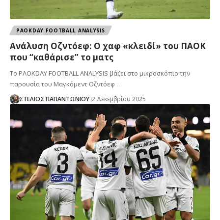
PAOKDAY FOOTBALL ANALYSIS
Ανάλυση Oζντόεφ: O χαφ «κλειδί» του ΠΑΟΚ
που “καθάρισε” το ματς
Το PAOKDAY FOOTBALL ANALYSIS βάζει στο μικροσκόπιο την
παρουσία του Μαγκόμεντ Οζντόεφ …
ΣΤΕΛΙΟΣ ΠΑΠΑΝΤΩΝΙΟΥ
2 Δεκεμβρίου 2025