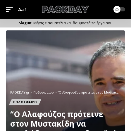
Aa
Μέγεθος
Γραμματοσειράς
Μέγας είσαι Ντέλια και θαυμαστά τα έργα σου
PAOKDAY.gr
>
Ποδόσφαιρο
>
“Ο Αλαφούζος πρότεινε στον Μυστακίδη να αναλάβει τον Παναθηναϊκό – Η ξεκάθαρη απάντηση υπέρ του ΠΑΟΚ”
ΠΟΔΟΣΦΑΙΡΟ
“Ο Αλαφούζος πρότεινε
στον Μυστακίδη να