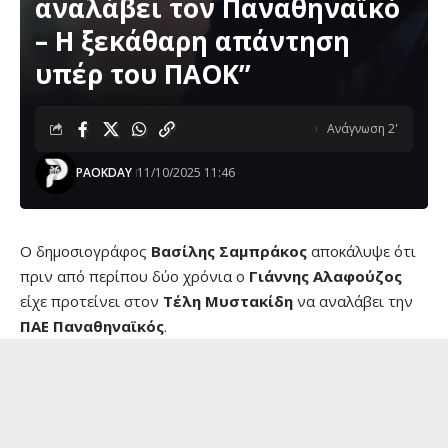
αναλάβει τον Παναθηναϊκό
– Η ξεκάθαρη απάντηση
υπέρ του ΠΑΟΚ”
Ανάγνωση 2'
PAOKDAY
11/10/2025 11:46
Ο δημοσιογράφος
Βασίλης Σαμπράκος
αποκάλυψε ότι
πριν από περίπου δύο χρόνια ο
Γιάννης Αλαφούζος
είχε προτείνει στον
Τέλη Μυστακίδη
να αναλάβει την
ΠΑΕ Παναθηναϊκός
.