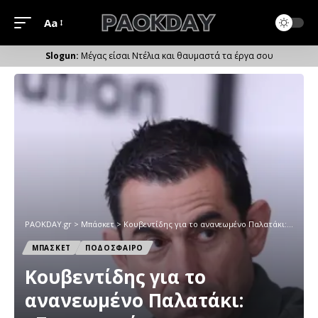
Aa
Μέγεθος
Γραμματοσειράς
Μέγας είσαι Ντέλια και θαυμαστά τα έργα σου
PAOKDAY.gr
>
Μπάσκετ
>
Κουβεντίδης για το ανανεωμένο Παλατάκι: «Συγχαρητήρια για το εκπληκτικό αποτέλεσμα»
ΜΠΑΣΚΕΤ
ΠΟΔΟΣΦΑΙΡΟ
Κουβεντίδης για το
ανανεωμένο Παλατάκι: