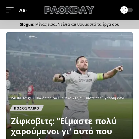
Aa
Μέγεθος
Γραμματοσειράς
Μέγας είσαι Ντέλια και θαυμαστά τα έργα σου
PAOKDAY.gr
>
Ποδόσφαιρο
>
Zίφκοβιτς: “Είμαστε πολύ χαρούμενοι γι’ αυτό που καταφέραμε”
ΠΟΔΟΣΦΑΙΡΟ
Zίφκοβιτς: “Είμαστε πολύ
χαρούμενοι γι’ αυτό που