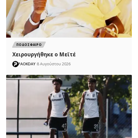
ΠΟΔΟΣΦΑΙΡΟ
Χειρουργήθηκε ο Μεϊτέ
PAOKDAY
8 Αυγούστου 2026