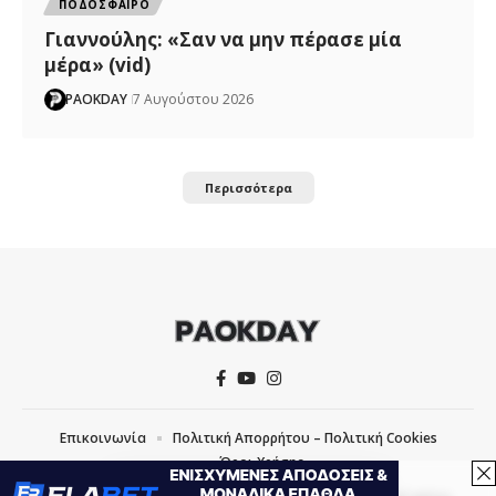
ΠΟΔΟΣΦΑΙΡΟ
Γιαννούλης: «Σαν να μην πέρασε μία
μέρα» (vid)
PAOKDAY
7 Αυγούστου 2026
Περισσότερα
Επικοινωνία
Πολιτική Απορρήτου – Πολιτική Cookies
Όροι Χρήσης