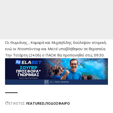
Οι Θυμιάνης , Καμαρά και Μιχαηλίδης δούλεψαν ατομικά,
ενώ οι Ντεσπόντοφ και Μεϊτέ υποβλήθηκαν σε θεραπεία.
Την Τετάρτη (24.06) ο ΠΑΟΚ θα προπονηθεί στις 09:30.
ΕΤΙΚΕΤΕΣ:
FEATURED
ΠΟΔΟΣΦΑΙΡΟ