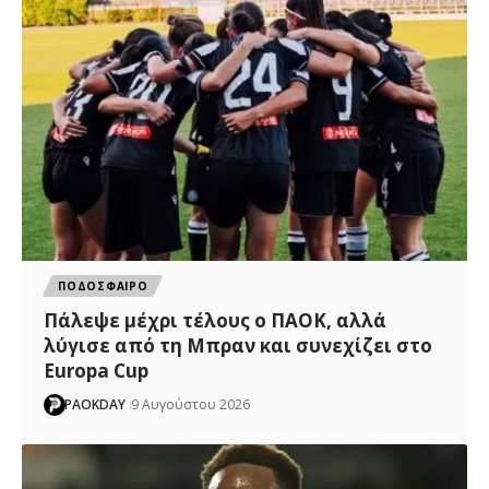
ΠΟΔΟΣΦΑΙΡΟ
Πάλεψε μέχρι τέλους ο ΠΑΟΚ, αλλά
λύγισε από τη Μπραν και συνεχίζει στο
Europa Cup
PAOKDAY
9 Αυγούστου 2026