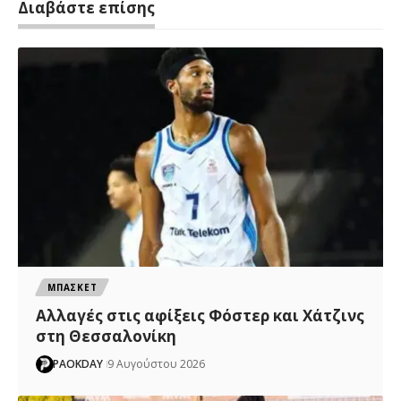
Διαβάστε επίσης
ΜΠΑΣΚΕΤ
Αλλαγές στις αφίξεις Φόστερ και Χάτζινς
στη Θεσσαλονίκη
PAOKDAY
9 Αυγούστου 2026