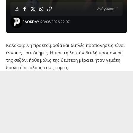
Ανάγνωση 1'
PAOKDAY
23/06/2026 22:07
Καλοκαιρινή προετοιμασία και διπλές προπονήσεις είναι
έννοιες ταυτόσημες. Η πρώτη λοιπόν διπλή προπόνηση
της σεζόν, ήρθε μόλις της δεύτερη μέρα κι ήταν γεμάτη
δουλειά σε όλους τους τομείς.