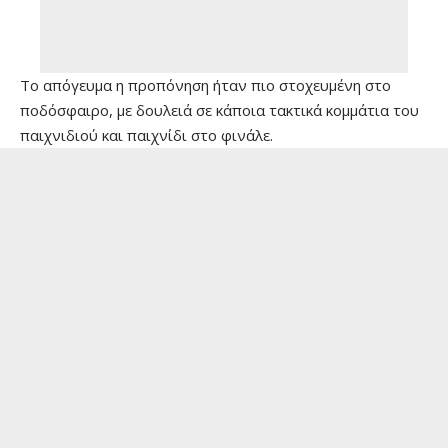
Το απόγευμα η προπόνηση ήταν πιο στοχευμένη στο
ποδόσφαιρο, με δουλειά σε κάποια τακτικά κομμάτια του
παιχνιδιού και παιχνίδι στο φινάλε.