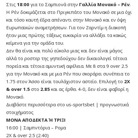
Στις
18:00
για το Σαμπιονά στην
Γαλλία
Μονακό – Ρέν
.
Η Ρέν δοκιμάζεται στο Πριγκιπάτο του Μονακό σε μια όχι
και τόσο καυτή έδρα απέναντι στην Μονακό και εν όψη
Ευρωπαϊκών αναμετρήσεων. Για τον Ζαρντίμ η διακοπή
ήταν μιας πρώτης τάξεως ευκαιρία να αλλάξει τα κακώς
κείμενα για την ομάδα του.
Δεν θα είναι και πολύ εύκολο μιας και δεν είναι μάγος
αλλά το ροστερ της γηπεδούχου δεν δικαιολογεί τέτοια
πορεία και τέτοια αμυντική αφέλεια. Με 8 στα 9 over 2.5
για την Μονακό και με μια Ρέν που σκοράρει συνέπεια το
1.75 στον Άσσο είναι τουλάχιστον αστείο. Επιλογή το
2Χ
& over 1.5
στο
2.85
και ας έρθει 4-0, δεν είναι φαβορί η
Μονακό.
Διαβάστε περισσότερα στο us-sportsbet | προγνωστικά
στοιχήματος
ΜΟΝΑ ΑΠΟΔΕΚΤΑ Ή ΤΡΙΞΙ
16:00 | Σαμπντόρια – Ρομα
2Χ & over 2.5 (2.40)