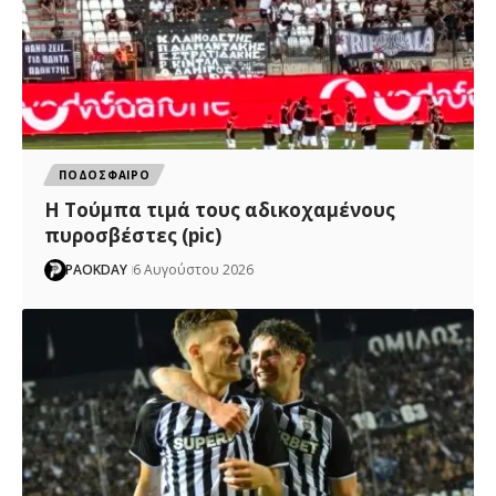
ΠΟΔΟΣΦΑΙΡΟ
H Tούμπα τιμά τους αδικοχαμένους
πυροσβέστες (pic)
PAOKDAY
6 Αυγούστου 2026