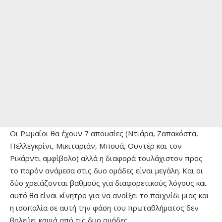
Οι Ρωμαίοι θα έχουν 7 απουσίες (Ντιάρα, Ζαπακόστα,
Πελλεγκρίνι, Μικιταριάν, Μπουά, Ουντέρ και τον
Ρικάρντι αμφίβολο) αλλά η διαφορά τουλάχιστον προς
το παρόν ανάμεσα στις δυο ομάδες είναι μεγάλη. Και οι
δύο χρειάζονται βαθμούς για διαφορετικούς λόγους και
αυτό θα είναι κίνητρο για να ανοίξει το παιχνίδι μιας και
η ισοπαλία σε αυτή την φάση του πρωταθλήματος δεν
βολεύει καμιά από τις δυο ομάδες.