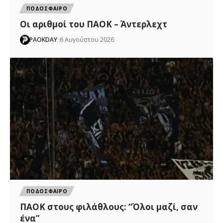
ΠΟΔΟΣΦΑΙΡΟ
Oι αριθμοί του ΠΑΟΚ – Άντερλεχτ
PAOKDAY
6 Αυγούστου 2026
ΠΟΔΟΣΦΑΙΡΟ
ΠΑΟΚ στους φιλάθλους: “Όλοι μαζί, σαν
ένα”