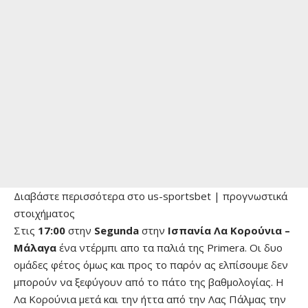
Διαβάστε περισσότερα στο us-sportsbet | προγνωστικά
στοιχήματος
Στις
17:00
στην
Segunda
στην
Ισπανία
Λα Κορούνια –
Μάλαγα
ένα ντέρμπι απο τα παλιά της Primera. Oι δυο
ομάδες φέτος όμως και προς το παρόν ας ελπίσουμε δεν
μπορούν να ξεφύγουν από το πάτο της βαθμολογίας. Η
Λα Κορούνια μετά και την ήττα από την Λας Πάλμας την