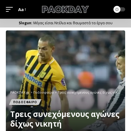
Aa
Μέγεθος
Γραμματοσειράς
Μέγας είσαι Ντέλια και θαυμαστά τα έργα σου
PAOKDAY.gr
>
Ποδόσφαιρο
>
Τρεις συνεχόμενους αγώνες δίχως νικητή
ΠΟΔΟΣΦΑΙΡΟ
Τρεις συνεχόμενους αγώνες
δίχως νικητή