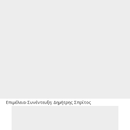
Eπιμέλεια-Συνέντευξη: Δημήτρης Σπρίτος