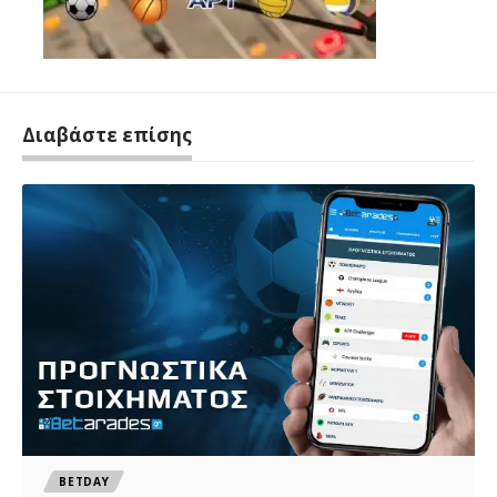
Διαβάστε επίσης
ΒETDAY