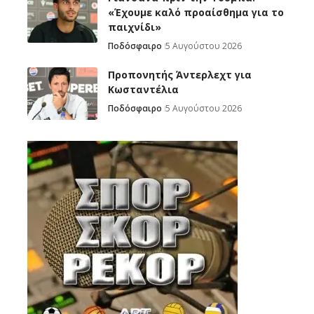
«Έχουμε καλό προαίσθημα για το
παιχνίδι»
Ποδόσφαιρο
5 Αυγούστου 2026
Προπονητής Άντερλεχτ για
Κωσταντέλια
Ποδόσφαιρο
5 Αυγούστου 2026