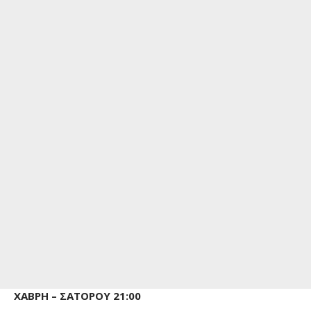
ΧΑΒΡΗ – ΣΑΤΟΡΟΥ 21:00