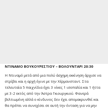
ΝΤΙΝΑΜΟ ΒΟΥΚΟΥΡΕΣΤΙΟΥ – ΒΟΛΟΥΝΤΑΡΙ 20:30
H Ντιναμό μετά από μια πολύ άσχημη εκκίνηση άρχισε να
στρίβει και η αρχή έγινε με την Χέρμανσταντ. Στα
τελευταία 5 παιχνίδια έχει 3 νίκες 1 ισοπαλία και 1 ήττα
με 3-2 εκτός από την Άστρα Γκιουργκιού. Φανερά
βελτιωμένη αλλά ο κίνδυνος δεν έχει απομακρυνθεί και
θα πρέπει να συνεχίσει σε αυτή την ένταση για να μην