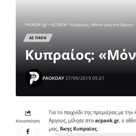
PAOKDAY.gr
>
ΑΣ ΠΑΟΚ
>
Κυπραίος: «Μόνο νίκη στο Άργος»
ΑΣ ΠΑΟΚ
Κυπραίος: «Μόν
PAOKDAY
27/09/2019 05:21
Για το παιχνίδι της πρεμιέρας με τη
Άργους, μίλησε στο
acpaok.gr
, ο αθ
Κοινοποίηση
μας,
Άκης Κυπραίος
.