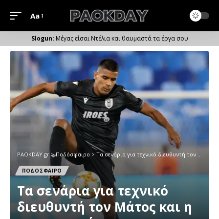
Aa
Μέγεθος
Γραμματοσειράς
Μέγας είσαι Ντέλια και θαυμαστά τα έργα σου
PAOKDAY.gr
>
Ποδόσφαιρο
>
Tα σενάρια για τεχνικό διευθυντή τον Μάτος και η πραγματικότητα
ΠΟΔΟΣΦΑΙΡΟ
Tα σενάρια για τεχνικό
διευθυντή τον Μάτος και η