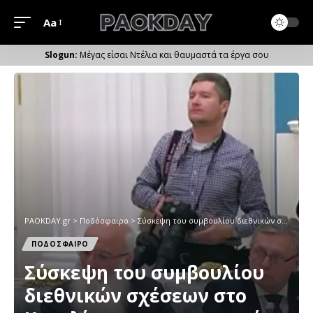
Aa
Μέγεθος
Γραμματοσειράς
Μέγας είσαι Ντέλια και θαυμαστά τα έργα σου
PAOKDAY.gr
>
Ποδόσφαιρο
>
Σύσκεψη του συμβουλίου διεθνικών σχέσεων στο Κρεμλίνο με την παρουσία Σαββίδη (vid)
ΠΟΔΟΣΦΑΙΡΟ
Σύσκεψη του συμβουλίου
διεθνικών σχέσεων στο