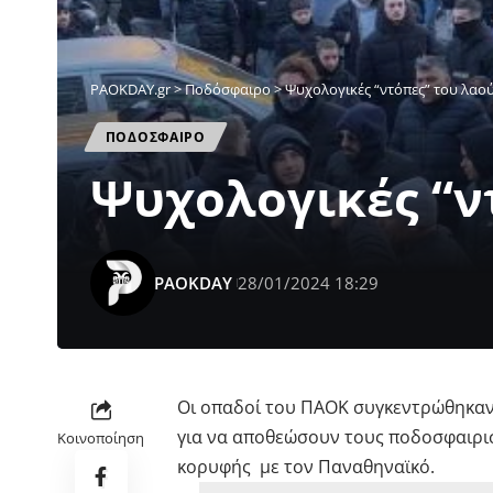
PAOKDAY.gr
>
Ποδόσφαιρο
>
Ψυχολογικές “ντόπες” του λαού
ΠΟΔΟΣΦΑΙΡΟ
Ψυχολογικές “ν
PAOKDAY
28/01/2024 18:29
Οι οπαδοί του ΠΑΟΚ συγκεντρώθηκαν 
για να αποθεώσουν τoυς ποδοσφαιρισ
Κοινοποίηση
κορυφής με τον Παναθηναϊκό.