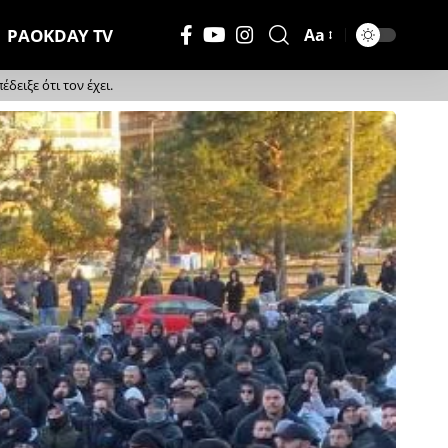
PAOKDAY TV
Aa
Μέγεθος
Γραμματοσειράς
ειξε ότι τον έχει.