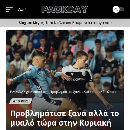
Aa
Μέγεθος
Γραμματοσειράς
Μέγας είσαι Ντέλια και θαυμαστά τα έργα σου
PAOKDAY.gr
>
Απόψεις
>
Προβλημάτισε ξανά αλλά το μυαλό τώρα στην Κυριακή
ΑΠΟΨΕΙΣ
Προβλημάτισε ξανά αλλά το
μυαλό τώρα στην Κυριακή