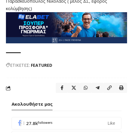
Παρασκευόπουλος Νικόλαος ( μέλος ΔΣ, έφορος
κολύμβησης)
ΕΤΙΚΕΤΕΣ:
FEATURED
Ακολουθήστε μας
27.8k
Like
Followers