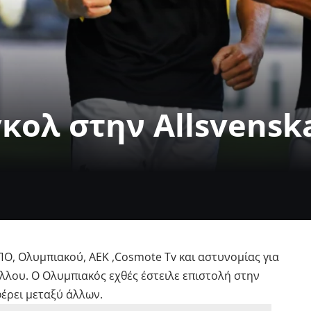
n
γκολ στην Allsvensk
ΠΟ, Ολυμπιακού, ΑΕΚ ,Cosmote Tv και αστυνομίας για
έλλου. Ο Ολυμπιακός εχθές έστειλε επιστολή στην
φέρει μεταξύ άλλων.