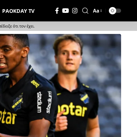
PAOKDAY TV
Aa
Μέγεθος
Γραμματοσειράς
ειξε ότι τον έχει.