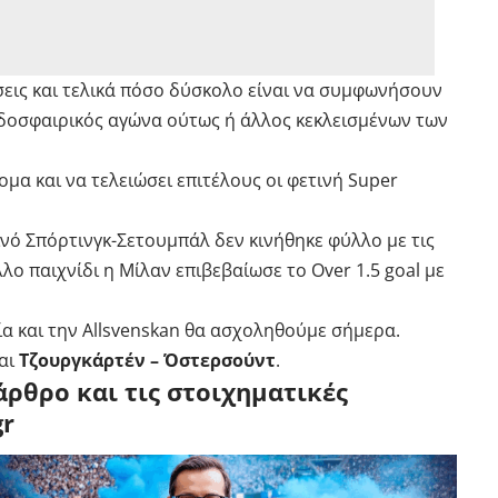
εις και τελικά πόσο δύσκολο είναι να συμφωνήσουν
ποδοσφαιρικός αγώνα ούτως ή άλλος κεκλεισμένων των
μα και να τελειώσει επιτέλους οι φετινή Super
νό Σπόρτινγκ-Σετουμπάλ δεν κινήθηκε φύλλο με τις
λο παιχνίδι η Μίλαν επιβεβαίωσε το Over 1.5 goal με
α και την Allsvenskan θα ασχοληθούμε σήμερα.
αι
Τζουργκάρτέν – Όστερσούντ
.
άρθρο και τις στοιχηματικές
gr