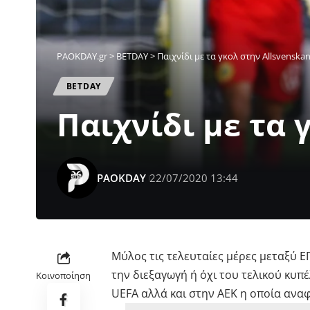
PAOKDAY.gr
>
ΒETDAY
>
Παιχνίδι με τα γκολ στην Allsvenska
ΒETDAY
Παιχνίδι με τα 
PAOKDAY
22/07/2020 13:44
Μύλος τις τελευταίες μέρες μεταξύ Ε
την διεξαγωγή ή όχι του τελικού κυπ
Κοινοποίηση
UEFA αλλά και στην ΑΕΚ η οποία ανα