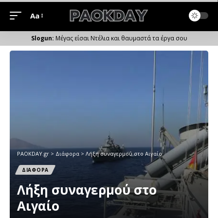
Aa
Μέγεθος
Γραμματοσειράς
Μέγας είσαι Ντέλια και θαυμαστά τα έργα σου
PAOKDAY.gr
>
Διάφορα
>
Λήξη συναγερμού στο Αιγαίο
ΔΙΑΦΟΡΑ
Λήξη συναγερμού στο
Αιγαίο