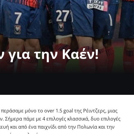
 για την Καέν!
περάσαμε μόνο το over 1.5 goal της Ρέιντζερς, μιας
ν. Σήμερα πάμε με 4 επιλογές κλασσικά, δυο επιλογές
ευή και από ένα παιχνίδι από την Πολωνία και την