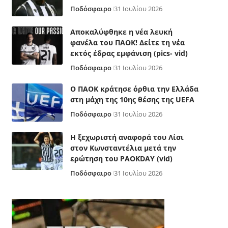
Ποδόσφαιρο
31 Ιουλίου 2026
Αποκαλύφθηκε η νέα λευκή
φανέλα του ΠΑΟΚ! Δείτε τη νέα
εκτός έδρας εμφάνιση (pics- vid)
Ποδόσφαιρο
31 Ιουλίου 2026
Ο ΠΑΟΚ κράτησε όρθια την Ελλάδα
στη μάχη της 10ης θέσης της UEFA
Ποδόσφαιρο
31 Ιουλίου 2026
Η ξεχωριστή αναφορά του Λίσι
στον Κωνσταντέλια μετά την
ερώτηση του PAOKDAY (vid)
Ποδόσφαιρο
31 Ιουλίου 2026