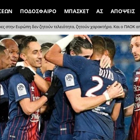
ΣΕΩΝ
ΠΟΔΟΣΦΑΙΡΟ
ΜΠΑΣΚΕΤ
ΑΣ
ΑΠΟΨΕΙΣ
ρες στην Ευρώπη δεν ζητούν τελειότητα, ζητούν χαρακτήρα. Και ο ΠΑΟΚ απέδ