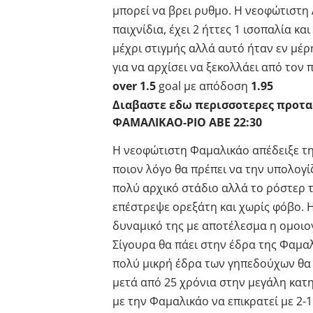
μπορεί να βρει ρυθμο. Η νεοφώτιστη 
παιχνίδια, έχει 2 ήττες 1 ισοπαλία και
μέχρι στιγμής αλλά αυτό ήταν εν μέρ
για να αρχίσει να ξεκολλάει από τον
over 1.5
goal με απόδοση
1.95
Διαβαστε εδω περισσοτερες προτασ
ΦΑΜΑΛΙΚΑΟ-ΡΙΟ ΑΒΕ 22:30
H νεοφώτιστη Φαμαλικάο απέδειξε τη
ποιον λόγο θα πρέπει να την υπολογί
πολύ αρχικό στάδιο αλλά το ρόστερ τ
επέστρεψε ορεξάτη και χωρίς φόβο. Η
δυναμικό της με αποτέλεσμα η ομοιο
Σίγουρα θα πάει στην έδρα της Φαμα
πολύ μικρή έδρα των γηπεδούχων θα 
μετά από 25 χρόνια στην μεγάλη κατη
με την Φαμαλικάο να επικρατεί με 2-1