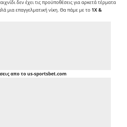
αιχνίδι δεν έχει τις προϋποθέσεις για αρκετά τέρματα
λά μια επαγγελματική νίκη. Θα πάμε με το
1Χ &
εις απο το us-sportsbet.com