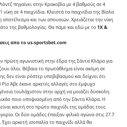
Λόντζ πηγαίνει στην Κρακοβία με 4 βαθμούς σε 4
 1 νίκη σε 4 παιχνίδια. Κλειστά τα παιχνίδια της Βίσλα
η αποτέλεσμα και των απουσιών. Χρειάζεται την νίκη
 πάτο της βαθμολογίας. Θα πάμε και εδώ με το
1Χ &
εις απο το us-sportsbet.com
ν πρώτη αγωνιστική στην έδρα της Σάντα Κλάρα για
ζουν όλοι. Βέβαια το πρωτάθλημα είναι ακόμη σε
ης δεν είναι ρόστερ υποβιβασμού και δείχνει ότι
 Ρίο Άβε έκανε αρκετές αλλαγές στο έμψυχο
γένεια τουλάχιστον στην αρχή να μοιάζει δύσκολη.
λικάο ποιο υποψιασμένη από την Σάντα Κλάρα. Η
είναι καυτή στο πρώτο παιχνίδι της ομάδας τους
γορία. Οι δύο ομάδες έπαιξαν φιλικό αγώνα στις 27.7
. Έχει αρκετή ισοπαλία το παιχνίδι αλλά θα