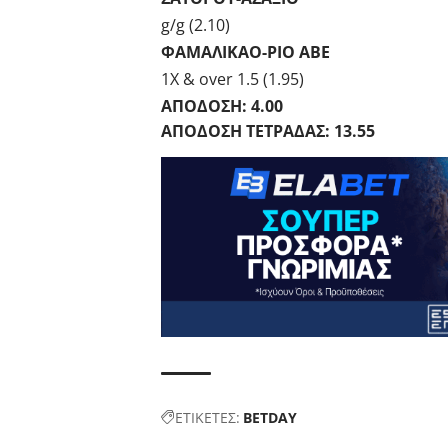
g/g (2.10)
ΦΑΜΑΛΙΚΑΟ-ΡΙΟ ΑΒΕ
1Χ & over 1.5 (1.95)
ΑΠΟΔΟΣΗ: 4.00
ΑΠΟΔΟΣΗ ΤΕΤΡΑΔΑΣ: 13.55
ΕΤΙΚΕΤΕΣ:
BETDAY