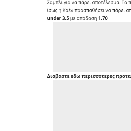
Σαμπλί για να πάρει αποτέλεσμα. Το π
ίσως η Καέν προσπαθήσει να πάρει απ
under 3.5
με απόδοση
1.70
Διαβαστε εδω περισσοτερες προτασ