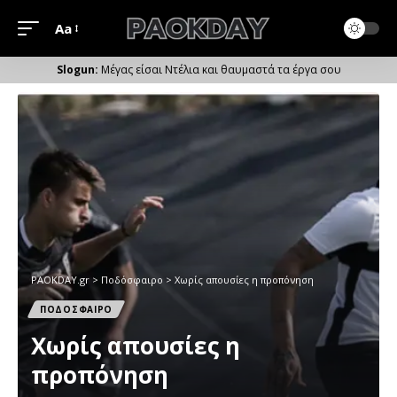
Aa
Μέγεθος
Γραμματοσειράς
Μέγας είσαι Ντέλια και θαυμαστά τα έργα σου
PAOKDAY.gr
>
Ποδόσφαιρο
>
Χωρίς απουσίες η προπόνηση
ΠΟΔΟΣΦΑΙΡΟ
Χωρίς απουσίες η
προπόνηση