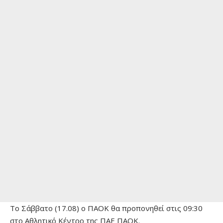
Το Σάββατο (17.08) ο ΠΑΟΚ θα προπονηθεί στις 09:30
στο Αθλητικό Κέντρο της ΠΑΕ ΠΑΟΚ.