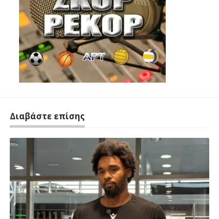
Διαβάστε επίσης