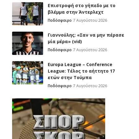
Επιστροφή στο γήπεδο με το
βλέμμα στην Άντερλεχτ
Ποδόσφαιρο
7 Αυγούστου 2026
Γιαννούλης: «Σαν να μην πέρασε
μία μέρα» (vid)
Ποδόσφαιρο
7 Αυγούστου 2026
Europa League – Conference
League: Τέλος το αήττητο 17
ετών στην Τούμπα
Ποδόσφαιρο
7 Αυγούστου 2026