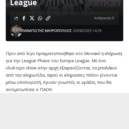
League
Ανάγνωση 0'
ΠΑΝΑΓΙΩΤΗΣ ΜΑΥΡΟΠΟΥΛΟΣ
29/08/2025 14:29
Πριν από λίγο πραγματοποιήθηκε στο Μονακό η κλήρωση
για την League Phase του Europa League. Με ένα
ιδιαίτερο show στην αρχή εξαφανίζοντας τα μπαλάκια
από την κληρωτίδα, αφού οι κληρώσεις πλέον γίνονται
μέσω υπολογιστή, έγιναν γνωστές οι ομάδες που θα
αντιμετωπίσει ο ΠΑΟΚ.