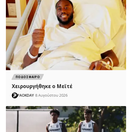
ΠΟΔΟΣΦΑΙΡΟ
Χειρουργήθηκε ο Μεϊτέ
PAOKDAY
8 Αυγούστου 2026