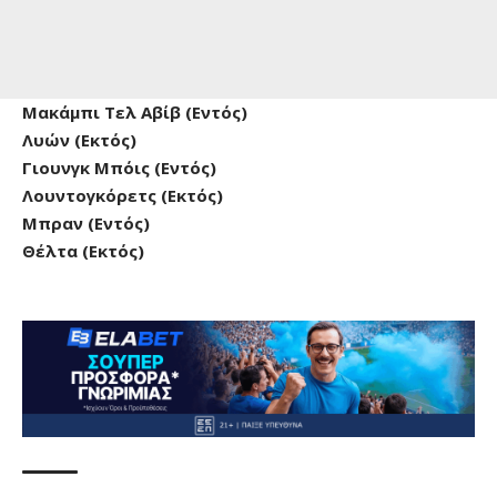
Μακάμπι Τελ Αβίβ (Εντός)
Λυών (Εκτός)
Γιουνγκ Μπόις (Εντός)
Λουντογκόρετς (Εκτός)
Μπραν (Εντός)
Θέλτα (Εκτός)