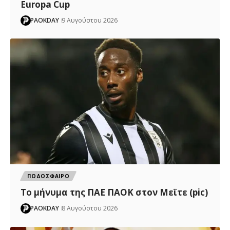
Europa Cup
PAOKDAY
9 Αυγούστου 2026
ΠΟΔΟΣΦΑΙΡΟ
Το μήνυμα της ΠΑΕ ΠΑΟΚ στον Μεϊτε (pic)
PAOKDAY
8 Αυγούστου 2026