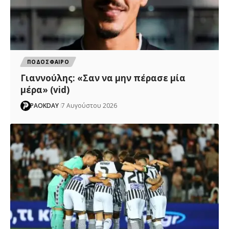
ΠΟΔΟΣΦΑΙΡΟ
Γιαννούλης: «Σαν να μην πέρασε μία
μέρα» (vid)
PAOKDAY
7 Αυγούστου 2026