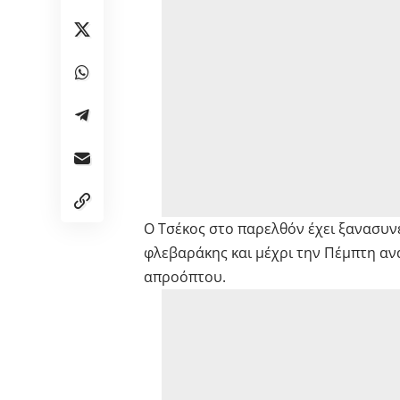
Ο Τσέκος στο παρελθόν έχει ξανασυν
φλεβαράκης και μέχρι την Πέμπτη αν
απροόπτου.