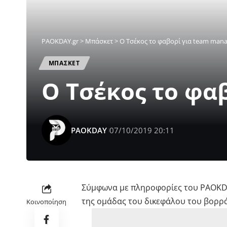
PAOKDAY.gr
>
Μπάσκετ
>
Ο Τσέκος το φαβορί για team man
ΜΠΑΣΚΕΤ
Ο Τσέκος το φα
PAOKDAY
07/10/2019 20:11
Σύμφωνα με πληροφορίες του PAOKDAY
της ομάδας του δικεφάλου του βορρά
Κοινοποίηση