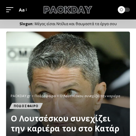
Aa
Μέγεθος
Γραμματοσειράς
Μέγας είσαι Ντέλια και θαυμαστά τα έργα σου
PAOKDAY.gr
>
Ποδόσφαιρο
>
Ο Λουτσέσκου συνεχίζει την καριέρα του στο Κατάρ
ΠΟΔΟΣΦΑΙΡΟ
Ο Λουτσέσκου συνεχίζει
την καριέρα του στο Κατάρ