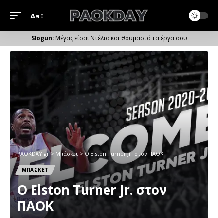
Aa
Μέγεθος
Γραμματοσειράς
Μέγας είσαι Ντέλια και θαυμαστά τα έργα σου
PAOKDAY.gr
>
Μπάσκετ
>
O Elston Turner Jr. στον ΠΑΟΚ
ΜΠΑΣΚΕΤ
O Elston Turner Jr. στον
ΠΑΟΚ