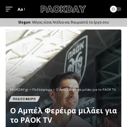
Aa
Μέγεθος
Γραμματοσειράς
Μέγας είσαι Ντέλια και θαυμαστά τα έργα σου
PAOKDAY.gr
>
Ποδόσφαιρο
>
O Aμπέλ Φερέιρα μιλάει για το PAOK TV
ΠΟΔΟΣΦΑΙΡΟ
O Aμπέλ Φερέιρα μιλάει για
το PAOK TV