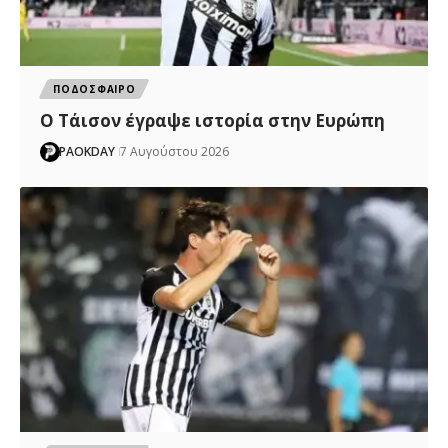
ΠΟΔΟΣΦΑΙΡΟ
Ο Τάισον έγραψε ιστορία στην Ευρώπη
PAOKDAY
7 Αυγούστου 2026