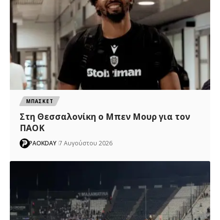
ΜΠΑΣΚΕΤ
Στη Θεσσαλονίκη ο Μπεν Μουρ για τον
ΠΑΟΚ
PAOKDAY
7 Αυγούστου 2026