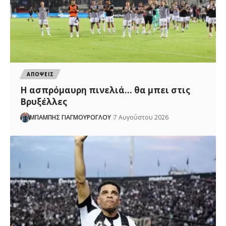
ΑΠΟΨΕΙΣ
Η ασπρόμαυρη πινελιά… θα μπει στις
Βρυξέλλες
ΜΠΑΜΠΗΣ ΓΙΑΓΜΟΥΡΟΓΛΟΥ
7 Αυγούστου 2026