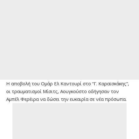
Η αποβολή του Ομάρ Ελ Καντουρί στο “Γ. Καραϊσκάκης”,
οι τραυματισμοί Μίσιτς, Αουγκούστο οδήγησαν τον
Αμπέλ Φερέιρα να δώσει την ευκαιρία σε νέα πρόσωπα.