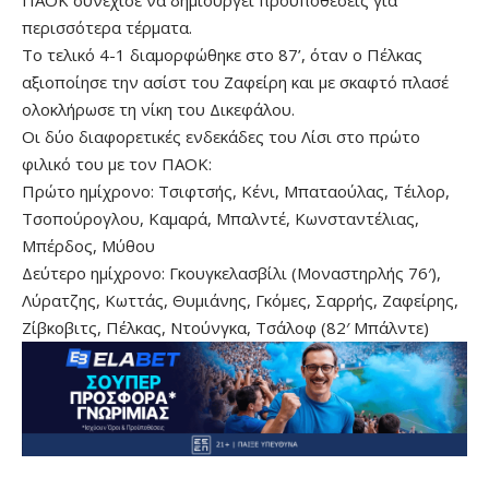
ΠΑΟΚ συνέχισε να δημιουργεί προϋποθέσεις για
περισσότερα τέρματα.
Το τελικό 4-1 διαμορφώθηκε στο 87’, όταν ο Πέλκας
αξιοποίησε την ασίστ του Ζαφείρη και με σκαφτό πλασέ
ολοκλήρωσε τη νίκη του Δικεφάλου.
Οι δύο διαφορετικές ενδεκάδες του Λίσι στο πρώτο
φιλικό του με τον ΠΑΟΚ:
Πρώτο ημίχρονο: Τσιφτσής, Κένι, Μπαταούλας, Τέιλορ,
Τσοπούρογλου, Καμαρά, Μπαλντέ, Κωνσταντέλιας,
Μπέρδος, Μύθου
Δεύτερο ημίχρονο: Γκουγκελασβίλι (Μοναστηρλής 76′),
Λύρατζης, Κωττάς, Θυμιάνης, Γκόμες, Σαρρής, Ζαφείρης,
Ζίβκοβιτς, Πέλκας, Ντούνγκα, Τσάλοφ (82′ Μπάλντε)