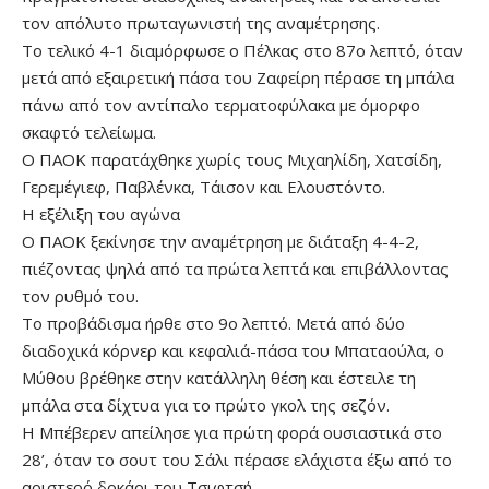
τον απόλυτο πρωταγωνιστή της αναμέτρησης.
Το τελικό 4-1 διαμόρφωσε ο Πέλκας στο 87ο λεπτό, όταν
μετά από εξαιρετική πάσα του Ζαφείρη πέρασε τη μπάλα
πάνω από τον αντίπαλο τερματοφύλακα με όμορφο
σκαφτό τελείωμα.
Ο ΠΑΟΚ παρατάχθηκε χωρίς τους Μιχαηλίδη, Χατσίδη,
Γερεμέγιεφ, Παβλένκα, Τάισον και Ελουστόντο.
Η εξέλιξη του αγώνα
Ο ΠΑΟΚ ξεκίνησε την αναμέτρηση με διάταξη 4-4-2,
πιέζοντας ψηλά από τα πρώτα λεπτά και επιβάλλοντας
τον ρυθμό του.
Το προβάδισμα ήρθε στο 9ο λεπτό. Μετά από δύο
διαδοχικά κόρνερ και κεφαλιά-πάσα του Μπαταούλα, ο
Μύθου βρέθηκε στην κατάλληλη θέση και έστειλε τη
μπάλα στα δίχτυα για το πρώτο γκολ της σεζόν.
Η Μπέβερεν απείλησε για πρώτη φορά ουσιαστικά στο
28’, όταν το σουτ του Σάλι πέρασε ελάχιστα έξω από το
αριστερό δοκάρι του Τσιφτσή.