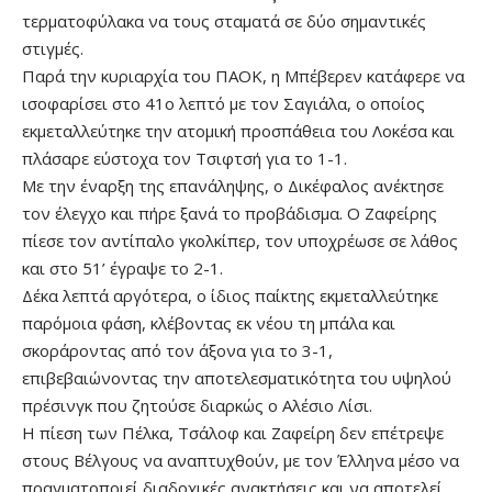
τερματοφύλακα να τους σταματά σε δύο σημαντικές
στιγμές.
Παρά την κυριαρχία του ΠΑΟΚ, η Μπέβερεν κατάφερε να
ισοφαρίσει στο 41ο λεπτό με τον Σαγιάλα, ο οποίος
εκμεταλλεύτηκε την ατομική προσπάθεια του Λοκέσα και
πλάσαρε εύστοχα τον Τσιφτσή για το 1-1.
Με την έναρξη της επανάληψης, ο Δικέφαλος ανέκτησε
τον έλεγχο και πήρε ξανά το προβάδισμα. Ο Ζαφείρης
πίεσε τον αντίπαλο γκολκίπερ, τον υποχρέωσε σε λάθος
και στο 51’ έγραψε το 2-1.
Δέκα λεπτά αργότερα, ο ίδιος παίκτης εκμεταλλεύτηκε
παρόμοια φάση, κλέβοντας εκ νέου τη μπάλα και
σκοράροντας από τον άξονα για το 3-1,
επιβεβαιώνοντας την αποτελεσματικότητα του υψηλού
πρέσινγκ που ζητούσε διαρκώς ο Αλέσιο Λίσι.
Η πίεση των Πέλκα, Τσάλοφ και Ζαφείρη δεν επέτρεψε
στους Βέλγους να αναπτυχθούν, με τον Έλληνα μέσο να
πραγματοποιεί διαδοχικές ανακτήσεις και να αποτελεί