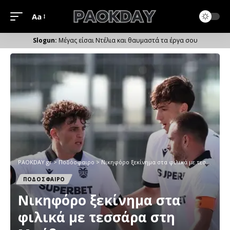
Aa
Μέγεθος
Γραμματοσειράς
Μέγας είσαι Ντέλια και θαυμαστά τα έργα σου
PAOKDAY.gr
>
Ποδόσφαιρο
>
Νικηφόρο ξεκίνημα στα φιλικά με τεσσάρα στη Μπέβερεν και πρωταγωνιστή τον Ζαφείρη!
ΠΟΔΟΣΦΑΙΡΟ
Νικηφόρο ξεκίνημα στα
φιλικά με τεσσάρα στη