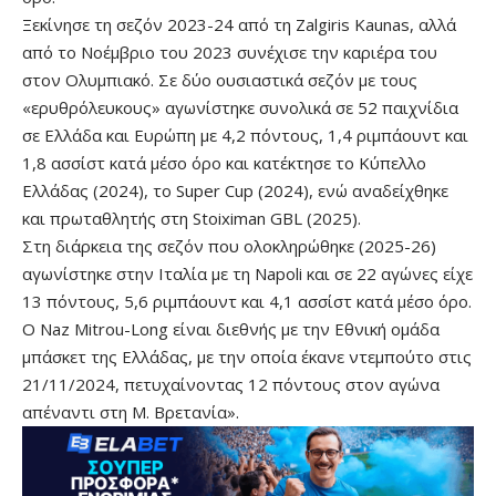
Ξεκίνησε τη σεζόν 2023-24 από τη Zalgiris Kaunas, αλλά
από το Νοέμβριο του 2023 συνέχισε την καριέρα του
στον Ολυμπιακό. Σε δύο ουσιαστικά σεζόν με τους
«ερυθρόλευκους» αγωνίστηκε συνολικά σε 52 παιχνίδια
σε Ελλάδα και Ευρώπη με 4,2 πόντους, 1,4 ριμπάουντ και
1,8 ασσίστ κατά μέσο όρο και κατέκτησε το Κύπελλο
Ελλάδας (2024), το Super Cup (2024), ενώ αναδείχθηκε
και πρωταθλητής στη Stoiximan GBL (2025).
Στη διάρκεια της σεζόν που ολοκληρώθηκε (2025-26)
αγωνίστηκε στην Ιταλία με τη Νapoli και σε 22 αγώνες είχε
13 πόντους, 5,6 ριμπάουντ και 4,1 ασσίστ κατά μέσο όρο.
Ο Naz Mitrou-Long είναι διεθνής με την Εθνική ομάδα
μπάσκετ της Ελλάδας, με την οποία έκανε ντεμπούτο στις
21/11/2024, πετυχαίνοντας 12 πόντους στον αγώνα
απέναντι στη Μ. Βρετανία».