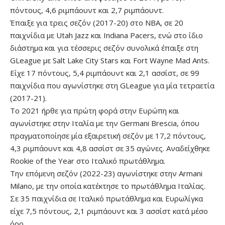
πόντους, 4,6 ριμπάουντ και 2,7 ριμπάουντ.
Έπαιξε για τρεις σεζόν (2017-20) στο ΝΒΑ, σε 20
παιχνίδια με Utah Jazz και Ιndiana Pacers, ενώ στο ίδιο
διάστημα και για τέσσερις σεζόν συνολικά έπαιξε στη
GLeague με Salt Lake City Stars και Fort Wayne Mad Ants.
Είχε 17 πόντους, 5,4 ριμπάουντ και 2,1 ασσίστ, σε 99
παιχνίδια που αγωνίστηκε στη GLeague για μία τετραετία
(2017-21).
To 2021 ήρθε για πρώτη φορά στην Ευρώπη και
αγωνίστηκε στην Ιταλία με την Germani Brescia, όπου
πραγματοποίησε μία εξαιρετική σεζόν με 17,2 πόντους,
4,3 ριμπάουντ και 4,8 ασσίστ σε 35 αγώνες. Αναδείχθηκε
Rookie of the Year στο Ιταλικό πρωτάθλημα.
Tην επόμενη σεζόν (2022-23) αγωνίστηκε στην Armani
Milano, με την οποία κατέκτησε το πρωτάθλημα Ιταλίας.
Σε 35 παιχνίδια σε Ιταλικό πρωτάθλημα και Ευρωλίγκα
είχε 7,5 πόντους, 2,1 ριμπάουντ και 3 ασσίστ κατά μέσο
όρο.