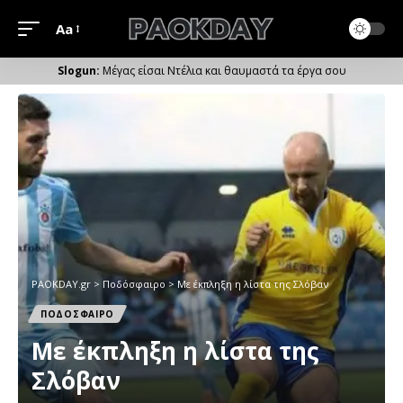
Aa
Μέγεθος
Γραμματοσειράς
Μέγας είσαι Ντέλια και θαυμαστά τα έργα σου
PAOKDAY.gr
>
Ποδόσφαιρο
>
Με έκπληξη η λίστα της Σλόβαν
ΠΟΔΟΣΦΑΙΡΟ
Με έκπληξη η λίστα της
Σλόβαν