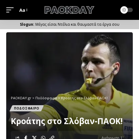
Aa
Μέγεθος
Γραμματοσειράς
Μέγας είσαι Ντέλια και θαυμαστά τα έργα σου
PAOKDAY.gr
>
Ποδόσφαιρο
>
Κροάτης στο Σλόβαν-ΠΑΟΚ!
ΠΟΔΟΣΦΑΙΡΟ
Κροάτης στο Σλόβαν-ΠΑΟΚ!
Ανάγνωση 1'