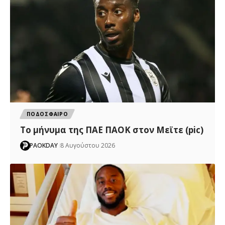
ΠΟΔΟΣΦΑΙΡΟ
Το μήνυμα της ΠΑΕ ΠΑΟΚ στον Μεϊτε (pic)
PAOKDAY
8 Αυγούστου 2026