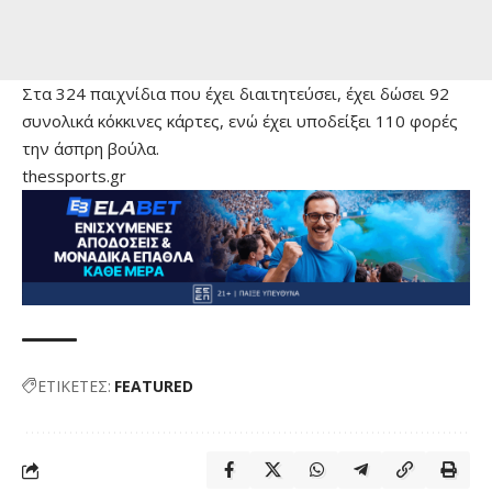
Στα 324 παιχνίδια που έχει διαιτητεύσει, έχει δώσει 92
συνολικά κόκκινες κάρτες, ενώ έχει υποδείξει 110 φορές
την άσπρη βούλα.
thessports.gr
ΕΤΙΚΕΤΕΣ:
FEATURED