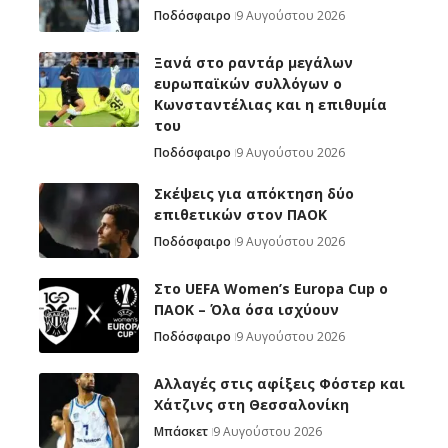
Ποδόσφαιρο
9 Αυγούστου 2026
Ξανά στο ραντάρ μεγάλων
ευρωπαϊκών συλλόγων ο
Κωνσταντέλιας και η επιθυμία
του
Ποδόσφαιρο
9 Αυγούστου 2026
Σκέψεις για απόκτηση δύο
επιθετικών στον ΠΑΟΚ
Ποδόσφαιρο
9 Αυγούστου 2026
Στο UEFA Women’s Europa Cup ο
ΠΑΟΚ – Όλα όσα ισχύουν
Ποδόσφαιρο
9 Αυγούστου 2026
Αλλαγές στις αφίξεις Φόστερ και
Χάτζινς στη Θεσσαλονίκη
Μπάσκετ
9 Αυγούστου 2026