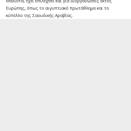
Μάλιστα, έχει επιλεχθεί και για διοργανώσεις εκτός
Ευρώπης, όπως το αιγυπτιακό πρωτάθλημα και το
κύπελλο της Σαουδικής Αραβίας.