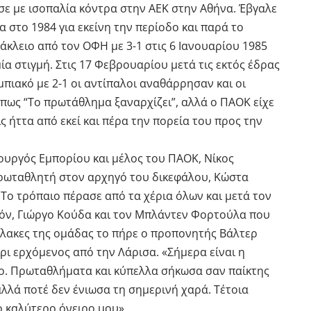
ισε με ισοπαλία κόντρα στην ΑΕΚ στην Αθήνα. Έβγαλε
α στο 1984 για εκείνη την περίοδο και παρά το
κλειο από τον ΟΦΗ με 3-1 στις 6 Ιανουαρίου 1985
ία στιγμή. Στις 17 Φεβρουαρίου μετά τις εκτός έδρας
μπιακό με 2-1 οι αντίπαλοι αναθάρρησαν και οι
πως “Το πρωτάθλημα ξαναρχίζει”, αλλά ο ΠΑΟΚ είχε
ς ήττα από εκεί και πέρα την πορεία του προς την
πουργός Εμπορίου και μέλος του ΠΑΟΚ, Νίκος
πρωταθλητή στον αρχηγό του δικεφάλου, Κώστα
Το τρόπαιο πέρασε από τα χέρια όλων και μετά τον
ζόν, Γιώργο Κούδα και τον Μπλάντεν Φορτούλα που
λακες της ομάδας το πήρε ο προπονητής Βάλτερ
ίρι ερχόμενος από την Λάρισα. «Σήμερα είναι η
ο. Πρωταθλήματα και κύπελλα σήκωσα σαν παίκτης
αλλά ποτέ δεν ένιωσα τη σημερινή χαρά. Τέτοια
 καλύτερο όνειρο μου».