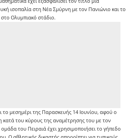
αθηματικά έχει εξασφαλίσει τον τίτλο μια
λευκή ισοπαλία στη Νέα Σμύρνη με τον Πανιώνιο και το
 στο Ολυμπιακό στάδιο.
ι το μεσημέρι της Παρασκευής 14 Ιουνίου, αφού ο
η κατά του κύρους της αναμέτρησης του με τον
η ομάδα του Πειραιά έχει χρησιμοποιήσει το γήπεδο
ου. Ο αθλητικός δικαστής απορρίπτει για τυπικούς