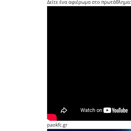
Δείτε ένα αφιέρωμα στο πρωτάθλημα:
paokfc.gr