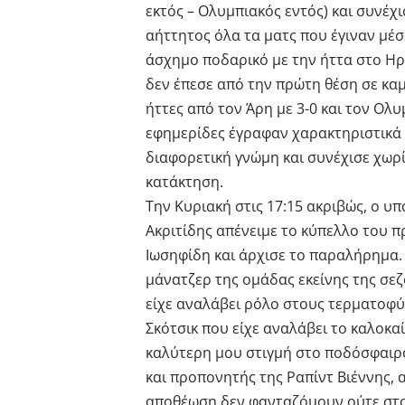
εκτός – Ολυμπιακός εντός) και συνέχ
αήττητος όλα τα ματς που έγιναν μέσ
άσχημο ποδαρικό με την ήττα στο Ηρά
δεν έπεσε από την πρώτη θέση σε καμ
ήττες από τον Άρη με 3-0 και τον Ολυ
εφημερίδες έγραφαν χαρακτηριστικά 
διαφορετική γνώμη και συνέχισε χωρί
κατάκτηση.
Την Κυριακή στις 17:15 ακριβώς, ο υ
Ακριτίδης απένειμε το κύπελλο του 
Ιωσηφίδη και άρχισε το παραλήρημα. 
μάνατζερ της ομάδας εκείνης της σε
είχε αναλάβει ρόλο στους τερματοφύ
Σκότσικ που είχε αναλάβει το καλοκα
καλύτερη μου στιγμή στο ποδόσφαιρ
και προπονητής της Ραπίντ Βιέννης, 
αποθέωση δεν φανταζόμουν ούτε στο