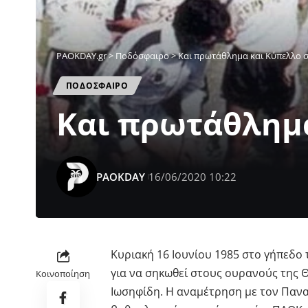
PAOKDAY.gr
>
Ποδόσφαιρο
>
Και πρωτάθλημα και Κύπελλο στι
ΠΟΔΟΣΦΑΙΡΟ
Και πρωτάθλημα 
PAOKDAY
16/06/2020 10:22
Κυριακή 16 Ιουνίου 1985 στο γήπεδο
για να σηκωθεί στους ουρανούς της 
Κοινοποίηση
Ιωσηφίδη. Η αναμέτρηση με τον Παναθ