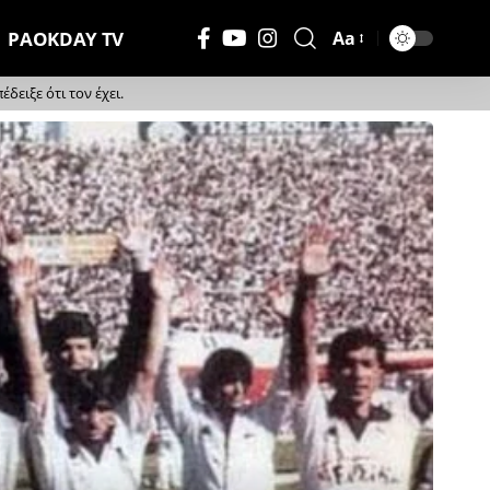
PAOKDAY TV
Aa
Μέγεθος
Γραμματοσειράς
ειξε ότι τον έχει.