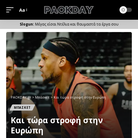
Aa
Μέγεθος
Γραμματοσειράς
Μέγας είσαι Ντέλια και θαυμαστά τα έργα σου
PAOKDAY.gr
>
Μπάσκετ
>
Kαι τώρα στροφή στην Ευρώπη
ΜΠΑΣΚΕΤ
Kαι τώρα στροφή στην
Ευρώπη