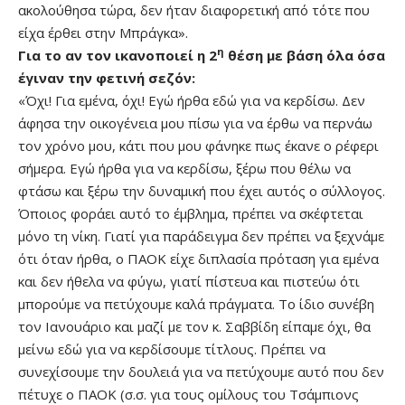
ακολούθησα τώρα, δεν ήταν διαφορετική από τότε που
είχα έρθει στην Μπράγκα».
η
Για το αν τον ικανοποιεί η 2
θέση με βάση όλα όσα
έγιναν την φετινή σεζόν:
«Όχι! Για εμένα, όχι! Εγώ ήρθα εδώ για να κερδίσω. Δεν
άφησα την οικογένεια μου πίσω για να έρθω να περνάω
τον χρόνο μου, κάτι που μου φάνηκε πως έκανε ο ρέφερι
σήμερα. Εγώ ήρθα για να κερδίσω, ξέρω που θέλω να
φτάσω και ξέρω την δυναμική που έχει αυτός ο σύλλογος.
Όποιος φοράει αυτό το έμβλημα, πρέπει να σκέφτεται
μόνο τη νίκη. Γιατί για παράδειγμα δεν πρέπει να ξεχνάμε
ότι όταν ήρθα, ο ΠΑΟΚ είχε διπλασία πρόταση για εμένα
και δεν ήθελα να φύγω, γιατί πίστευα και πιστεύω ότι
μπορούμε να πετύχουμε καλά πράγματα. Το ίδιο συνέβη
τον Ιανουάριο και μαζί με τον κ. Σαββίδη είπαμε όχι, θα
μείνω εδώ για να κερδίσουμε τίτλους. Πρέπει να
συνεχίσουμε την δουλειά για να πετύχουμε αυτό που δεν
πέτυχε ο ΠΑΟΚ (σ.σ. για τους ομίλους του Τσάμπιονς