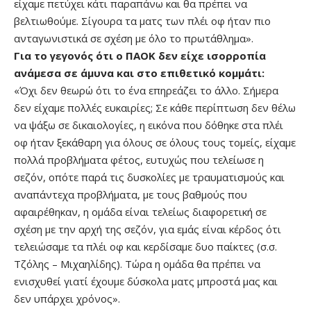
είχαμε πετύχει κάτι παραπάνω και θα πρέπει να
βελτιωθούμε. Σίγουρα τα ματς των πλέι οφ ήταν πιο
ανταγωνιστικά σε σχέση με όλο το πρωτάθλημα».
Για το γεγονός ότι ο ΠΑΟΚ δεν είχε ισορροπία
ανάμεσα σε άμυνα και στο επιθετικό κομμάτι:
«Όχι δεν θεωρώ ότι το ένα επηρεάζει το άλλο. Σήμερα
δεν είχαμε πολλές ευκαιρίες; Σε κάθε περίπτωση δεν θέλω
να ψάξω σε δικαιολογίες, η εικόνα που δόθηκε στα πλέι
οφ ήταν ξεκάθαρη για όλους σε όλους τους τομείς, είχαμε
πολλά προβλήματα φέτος, ευτυχώς που τελείωσε η
σεζόν, οπότε παρά τις δυσκολίες με τραυματισμούς και
αναπάντεχα προβλήματα, με τους βαθμούς που
αφαιρέθηκαν, η ομάδα είναι τελείως διαφορετική σε
σχέση με την αρχή της σεζόν, για εμάς είναι κέρδος ότι
τελειώσαμε τα πλέι οφ και κερδίσαμε δυο παίκτες (σ.σ.
Τζόλης – Μιχαηλίδης). Τώρα η ομάδα θα πρέπει να
ενισχυθεί γιατί έχουμε δύσκολα ματς μπροστά μας και
δεν υπάρχει χρόνος».