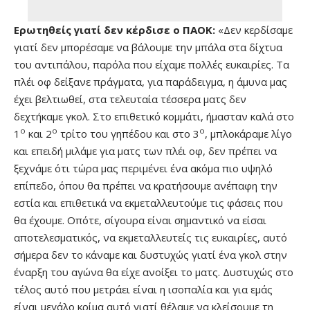
Ερωτηθείς γιατί δεν κέρδισε ο ΠΑΟΚ:
«Δεν κερδίσαμε
γιατί δεν μπορέσαμε να βάλουμε την μπάλα στα δίχτυα
του αντιπάλου, παρόλα που είχαμε πολλές ευκαιρίες. Τα
πλέι οφ δείξανε πράγματα, για παράδειγμα, η άμυνα μας
έχει βελτιωθεί, στα τελευταία τέσσερα ματς δεν
δεχτήκαμε γκολ. Στο επιθετικό κομμάτι, ήμασταν καλά στο
ο
ο
ο
1
και 2
τρίτο του γηπέδου και στο 3
, μπλοκάραμε λίγο
και επειδή μιλάμε για ματς των πλέι οφ, δεν πρέπει να
ξεχνάμε ότι τώρα μας περιμένει ένα ακόμα πιο υψηλό
επίπεδο, όπου θα πρέπει να κρατήσουμε ανέπαφη την
εστία και επιθετικά να εκμεταλλευτούμε τις φάσεις που
θα έχουμε. Οπότε, σίγουρα είναι σημαντικό να είσαι
αποτελεσματικός, να εκμεταλλευτείς τις ευκαιρίες, αυτό
σήμερα δεν το κάναμε και δυστυχώς γιατί ένα γκολ στην
έναρξη του αγώνα θα είχε ανοίξει το ματς. Δυστυχώς στο
τέλος αυτό που μετράει είναι η ισοπαλία και για εμάς
είναι μεγάλο κρίμα αυτό γιατί θέλαμε να κλείσουμε τη