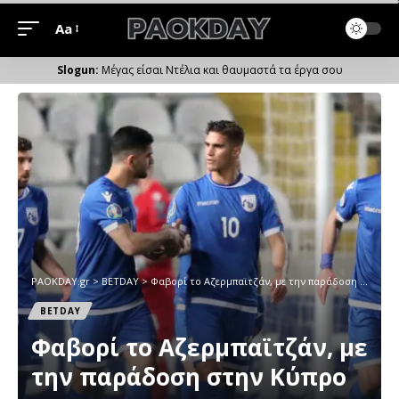
Aa
Μέγεθος
Γραμματοσειράς
Μέγας είσαι Ντέλια και θαυμαστά τα έργα σου
PAOKDAY.gr
>
ΒETDAY
>
Φαβορί το Αζερμπαϊτζάν, με την παράδοση στην Κύπρο
ΒETDAY
Φαβορί το Αζερμπαϊτζάν, με
την παράδοση στην Κύπρο