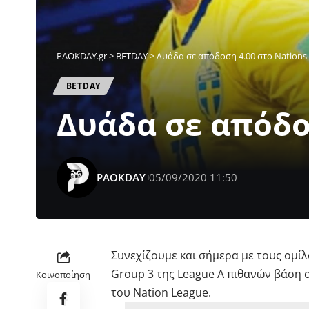
PAOKDAY.gr
>
ΒETDAY
>
Δυάδα σε απόδοση 4.00 στο Nations
ΒETDAY
Δυάδα σε απόδο
PAOKDAY
05/09/2020 11:50
Συνεχίζουμε και σήμερα με τους ομίλ
Group 3 της League A πιθανών βάση 
Κοινοποίηση
του Nation League.