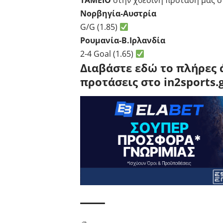
ΤΑΜΕΙΟ
στην χθεσινή πρόταση μας σ
Νορβηγία-Αυστρία
G/G (1.85)
Ρουμανία-Β.Ιρλανδία
2-4 Goal (1.65)
Διαβάστε εδώ το πλήρες 
προτάσεις στο in2sports.