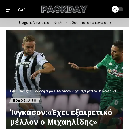
Aa
Μέγεθος
Γραμματοσειράς
Μέγας είσαι Ντέλια και θαυμαστά τα έργα σου
PAOKDAY.gr
>
Ποδόσφαιρο
>
Ίνγκασον:«Έχει εξαιρετικό μέλλον ο Μιχαηλίδης»
ΠΟΔΟΣΦΑΙΡΟ
Ίνγκασον:«Έχει εξαιρετικό
μέλλον ο Μιχαηλίδης»