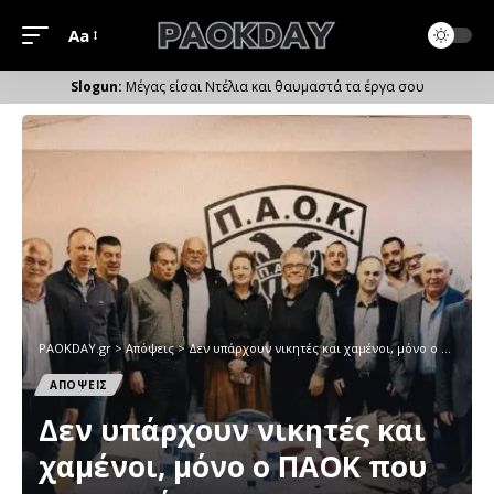
Aa
Μέγεθος
Γραμματοσειράς
Μέγας είσαι Ντέλια και θαυμαστά τα έργα σου
PAOKDAY.gr
>
Απόψεις
>
Δεν υπάρχουν νικητές και χαμένοι, μόνο ο ΠΑΟΚ που προχωρά
ΑΠΟΨΕΙΣ
Δεν υπάρχουν νικητές και
χαμένοι, μόνο ο ΠΑΟΚ που