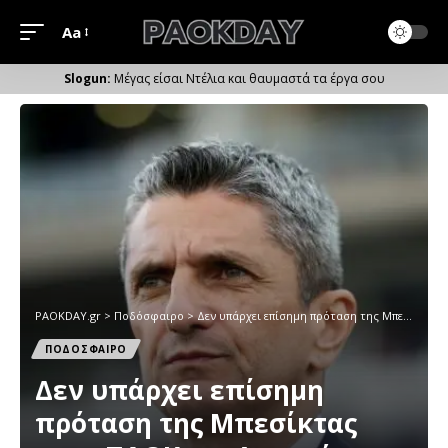
Aa
Μέγεθος
Γραμματοσειράς
Μέγας είσαι Ντέλια και θαυμαστά τα έργα σου
PAOKDAY.gr
>
Ποδόσφαιρο
>
Δεν υπάρχει επίσημη πρόταση της Μπεσίκτας στον ΠΑΟΚ για Λουτσέσκου
ΠΟΔΟΣΦΑΙΡΟ
Δεν υπάρχει επίσημη
πρόταση της Μπεσίκτας