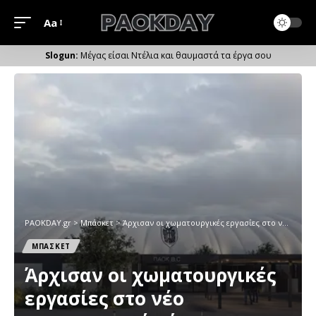
Aa
Μέγεθος
Γραμματοσειράς
Μέγας είσαι Ντέλια και θαυμαστά τα έργα σου
PAOKDAY.gr
>
Μπάσκετ
>
Άρχισαν οι χωματουργικές εργασίες στο νέο προπονητικό κέντρο της ΚΑΕ ΠΑΟΚ (pics)
ΜΠΑΣΚΕΤ
Άρχισαν οι χωματουργικές
εργασίες στο νέο