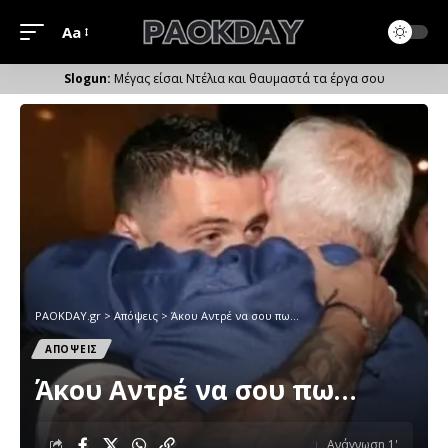
Aa
Μέγεθος
Γραμματοσειράς
Μέγας είσαι Ντέλια και θαυμαστά τα έργα σου
PAOKDAY.gr
>
Απόψεις
>
Άκου Αντρέ να σου πω…
ΑΠΟΨΕΙΣ
Άκου Αντρέ να σου πω…
Ανάγνωση 1'