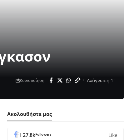
νγκασον
Ανάγνωση 1'
Κοινοποίηση
Ακολουθήστε μας
27.8k
Followers
Like