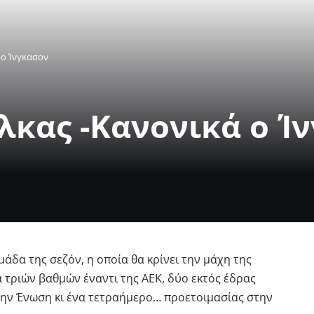
 ο Ίνγκασον
λκας -Κανονικά ο Ί
άδα της σεζόν, η οποία θα κρίνει την μάχη της
 τριών βαθμών έναντι της ΑΕΚ, δύο εκτός έδρας
την Ένωση κι ένα τετραήμερο… προετοιμασίας στην