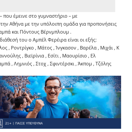
– που έμεινε στο γυμναστήριο – με
 στην Αθήνα με την υπόλοιπη ομάδα για προπονήσεις
Ζαμπά και Πόντους Βέρνμπλουμ .
 διάθεσή του ο Αμπέλ Φερέιρα είναι οι εξής:
ς , Ροντρίγκο , Μάτος , Ίνγκασον , Βαρέλα , Μιχάι , Κ
ννούλης , Βιεϊρίνια , Εσίτι , Μαουρίσιο , Ελ
μπά , Λημνιός , Στοχ , Σφιντέρσκι , Άκπομ , Τζόλης