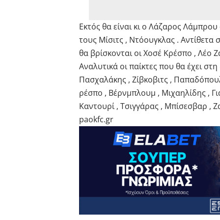
Εκτός θα είναι κι ο Λάζαρος Λάμπρου 
τους Μίσιτς , Ντόουγκλας . Αντίθετα
θα βρίσκονται οι Χοσέ Κρέσπο , Λέο 
Αναλυτικά οι παίκτες που θα έχει στη
Πασχαλάκης , Ζίβκοβιτς , Παπαδόπουλο
ρέσπο , Βέρνμπλουμ , Μιχαηλίδης , Για
Καντουρί , Τσιγγάρας , Μπίσεσβαρ , Ζα
paokfc.gr