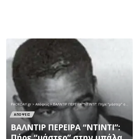
PAOKDAY.gr
>
Απόψεις
>
ΒΑΛΝΤΙΡ ΠΕΡΕΙΡΑ “ΝΤΙΝΤΙ”: Πήρε “μάστερ” στην μπάλα με την Βραζιλία..
ΑΠΟΨΕΙΣ
ΒΑΛΝΤΙΡ ΠΕΡΕΙΡΑ “ΝΤΙΝΤΙ”:
Πήρε “μάστερ” στην μπάλα