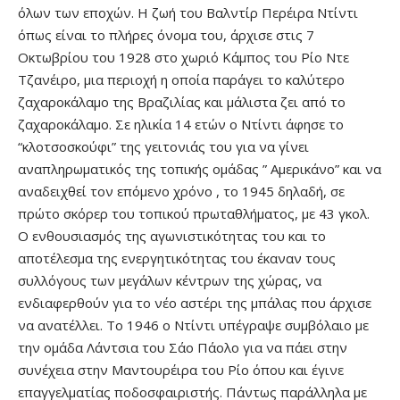
όλων των εποχών. Η ζωή του Βαλντίρ Περέιρα Ντίντι
όπως είναι το πλήρες όνομα του, άρχισε στις 7
Οκτωβρίου του 1928 στο χωριό Κάμπος του Ρίο Ντε
Τζανέιρο, μια περιοχή η οποία παράγει το καλύτερο
ζαχαροκάλαμο της Βραζιλίας και μάλιστα ζει από το
ζαχαροκάλαμο. Σε ηλικία 14 ετών ο Ντίντι άφησε το
“κλοτσοσκούφι” της γειτονιάς του για να γίνει
αναπληρωματικός της τοπικής ομάδας ” Αμερικάνο” και να
αναδειχθεί τον επόμενο χρόνο , το 1945 δηλαδή, σε
πρώτο σκόρερ του τοπικού πρωταθλήματος, με 43 γκολ.
Ο ενθουσιασμός της αγωνιστικότητας του και το
αποτέλεσμα της ενεργητικότητας του έκαναν τους
συλλόγους των μεγάλων κέντρων της χώρας, να
ενδιαφερθούν για το νέο αστέρι της μπάλας που άρχισε
να ανατέλλει. Το 1946 ο Ντίντι υπέγραψε συμβόλαιο με
την ομάδα Λάντσια του Σάο Πάολο για να πάει στην
συνέχεια στην Μαντουρέιρα του Ρίο όπου και έγινε
επαγγελματίας ποδοσφαιριστής. Πάντως παράλληλα με