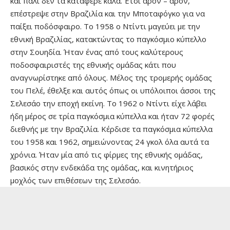
και πάλι δεν τα κατάφερε καλά. Έτσι άρον – άρον,
επέστρεψε στην Βραζιλία και την Μποταφόγκο για να
παίξει ποδόσφαιρο. Το 1958 ο Ντίντι μαγεύει με την
εθνική Βραζιλίας, κατακτώντας το παγκόσμιο κύπελλο
στην Σουηδία. Ήταν ένας από τους καλύτερους
ποδοσφαιριστές της εθνικής ομάδας κάτι που
αναγνωρίστηκε από όλους. Μέλος της τρομερής ομάδας
του Πελέ, έθελξε και αυτός όπως οι υπόλοιποι άσσοι της
Σελεσάο την εποχή εκείνη. Το 1962 ο Ντίντι είχε λάβει
ήδη μέρος σε τρία παγκόσμια κύπελλα και ήταν 72 φορές
διεθνής με την Βραζιλία. Κέρδισε τα παγκόσμια κύπελλα
του 1958 και 1962, σημειώνοντας 24 γκολ όλα αυτά τα
χρόνια. Ήταν μία από τις φίρμες της εθνικής ομάδας,
βασικός στην ενδεκάδα της ομάδας, και κινητήριος
μοχλός των επιθέσεων της Σελεσάο.