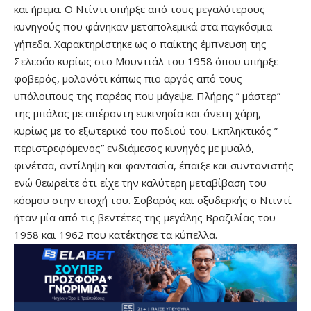
και ήρεμα. Ο Ντίντι υπήρξε από τους μεγαλύτερους
κυνηγούς που φάνηκαν μεταπολεμικά στα παγκόσμια
γήπεδα. Χαρακτηρίστηκε ως ο παίκτης έμπνευση της
Σελεσάο κυρίως στο Μουντιάλ του 1958 όπου υπήρξε
φοβερός, μολονότι κάπως πιο αργός από τους
υπόλοιπους της παρέας που μάγεψε. Πλήρης ” μάστερ”
της μπάλας με απέραντη ευκινησία και άνετη χάρη,
κυρίως με το εξωτερικό του ποδιού του. Εκπληκτικός ”
περιστρεφόμενος” ενδιάμεσος κυνηγός με μυαλό,
φινέτσα, αντίληψη και φαντασία, έπαιξε και συντονιστής
ενώ θεωρείτε ότι είχε την καλύτερη μεταβίβαση του
κόσμου στην εποχή του. Σοβαρός και οξυδερκής ο Ντιντί
ήταν μία από τις βεντέτες της μεγάλης Βραζιλίας του
1958 και 1962 που κατέκτησε τα κύπελλα.