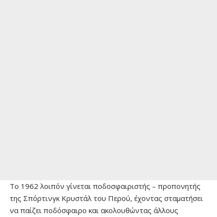
Το 1962 λοιπόν γίνεται ποδοσφαιριστής – προπονητής
της Σπόρτινγκ Κρυστάλ του Περού, έχοντας σταματήσει
να παίζει ποδόσφαιρο και ακολουθώντας άλλους