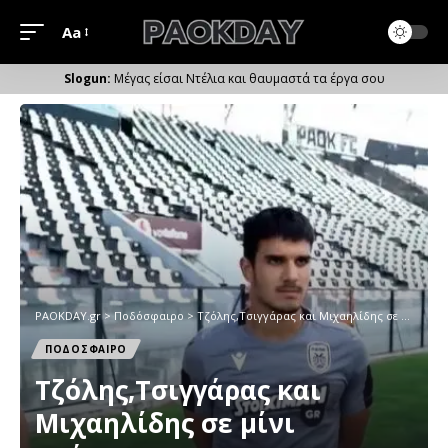
Aa
Μέγεθος
Γραμματοσειράς
Μέγας είσαι Ντέλια και θαυμαστά τα έργα σου
PAOKDAY.gr
>
Ποδόσφαιρο
>
Τζόλης,Τσιγγάρας και Μιχαηλίδης σε μίνι ανάκριση
ΠΟΔΟΣΦΑΙΡΟ
Τζόλης,Τσιγγάρας και
Μιχαηλίδης σε μίνι