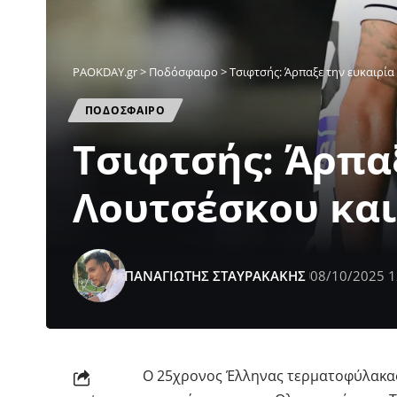
PAOKDAY.gr
>
Ποδόσφαιρο
>
Τσιφτσής: Άρπαξε την ευκαιρία
ΠΟΔΟΣΦΑΙΡΟ
Τσιφτσής: Άρπα
Λουτσέσκου και
ΠΑΝΑΓΙΩΤΗΣ ΣΤΑΥΡΑΚΑΚΗΣ
08/10/2025 1
Ο 25χρονος Έλληνας τερματοφύλακα