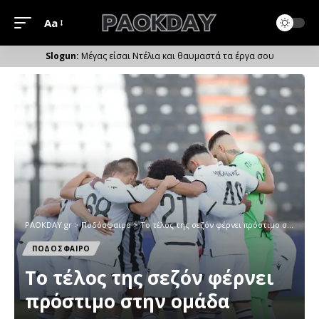
Aa
Μέγεθος
Γραμματοσειράς
Μέγας είσαι Ντέλια και θαυμαστά τα έργα σου
PAOKDAY.gr
>
Ποδόσφαιρο
>
To τέλος της σεζόν φέρνει πρόστιμο στην ομάδα
ΠΟΔΟΣΦΑΙΡΟ
To τέλος της σεζόν φέρνει
πρόστιμο στην ομάδα