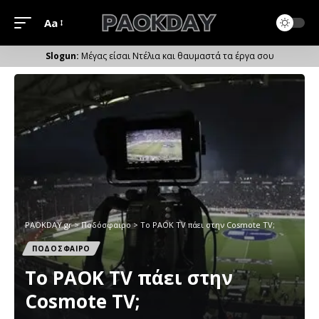
Aa
Μέγεθος
Γραμματοσειράς
Μέγας είσαι Ντέλια και θαυμαστά τα έργα σου
PAOKDAY.gr
>
Ποδόσφαιρο
>
Το PAOK TV πάει στην Cosmote TV;
ΠΟΔΟΣΦΑΙΡΟ
Το PAOK TV πάει στην
Cosmote TV;