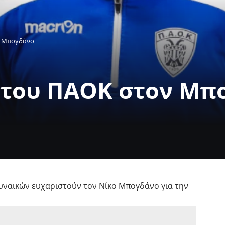
ν Μπογδάνο
 του ΠΑΟΚ στον Μπ
υναικών ευχαριστούν τον Νίκο Μπογδάνο για την