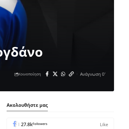
ογδάνο
Ανάγνωση 0'
Κοινοποίηση
Ακολουθήστε μας
27.8k
Followers
Like