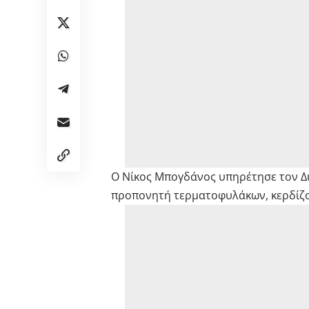
Ο Νίκος Μπογδάνος υπηρέτησε τον Δι
προπονητή τερματοφυλάκων, κερδίζο