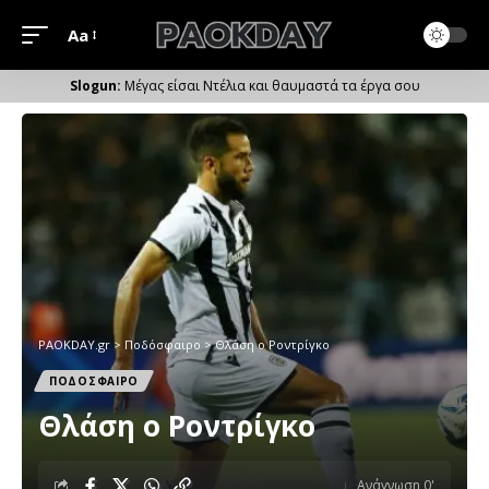
Aa
Μέγεθος
Γραμματοσειράς
Μέγας είσαι Ντέλια και θαυμαστά τα έργα σου
PAOKDAY.gr
>
Ποδόσφαιρο
>
Θλάση ο Ροντρίγκο
ΠΟΔΟΣΦΑΙΡΟ
Θλάση ο Ροντρίγκο
Ανάγνωση 0'