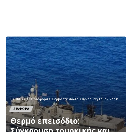
PAOKDAY.gr
>
Διάφορα
>
Θερμό επεισόδιο: Σύγκρουση τουρκικής και ελληνικής φρεγάτας και ζημιές στο «Κεμάλ Ρέις»!
ΔΙΑΦΟΡΑ
Θερμό επεισόδιο:
Σύγκρουση τουρκικής και