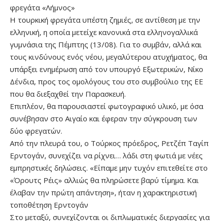
φρεγάτα «Λήμνος»
Η τουρκική φρεγάτα υπέστη ζημιές, σε αντίθεση με την
ελληνική, η οποία μετείχε κανονικά στα ελληνογαλλικά
γυμνάσια της Πέμπτης (13/08). Για το συμβάν, αλλά και
τους κινδύνους ενός νέου, μεγαλύτερου ατυχήματος, θα
υπάρξει ενημέρωση από τον υπουργό Εξωτερικών, Νίκο
Δένδια, προς τος ομολόγους του στο συμβούλιο της ΕΕ
που θα διεξαχθεί την Παρασκευή.
Επιπλέον, θα παρουσιαστεί φωτογραφικό υλικό, με όσα
συνέβησαν στο Αιγαίο και έφεραν την σύγκρουση των
δύο φρεγατών.
Από την πλευρά του, ο Τούρκος πρόεδρος, Ρετζέπ Ταγίπ
Ερντογάν, συνεχίζει να ρίχνει… λάδι στη φωτιά με νέες
εμπρηστικές δηλώσεις. «Είπαμε μην τυχόν επιτεθείτε στο
«Όρουτς Ρέις» αλλιώς θα πληρώσετε βαρύ τίμημα. Και
έλαβαν την πρώτη απάντηση», ήταν η χαρακτηριστική
τοποθέτηση Ερντογάν
Στο μεταξύ, συνεχίζονται οι διπλωματικές διεργασίες για