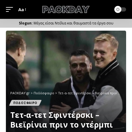
Aa
Μέγεθος
Γραμματοσειράς
Μέγας είσαι Ντέλια και θαυμαστά τα έργα σου
PAOKDAY.gr
>
Ποδόσφαιρο
>
Τετ-α-τετ Σφιντέρσκι – Βιεϊρίνια πριν το ντέρμπι
ΠΟΔΟΣΦΑΙΡΟ
Τετ-α-τετ Σφιντέρσκι –
Βιεϊρίνια πριν το ντέρμπι