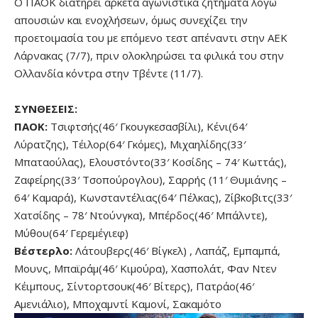
Ο ΠΑΟΚ διατηρεί αρκετά αγωνιστικά ζητήματα λόγω
απουσιών και ενοχλήσεων, όμως συνεχίζει την
προετοιμασία του με επόμενο τεστ απέναντι στην ΑΕΚ
Λάρνακας (7/7), πριν ολοκληρώσει τα φιλικά του στην
Ολλανδία κόντρα στην Τβέντε (11/7).
ΣΥΝΘΕΣΕΙΣ:
ΠΑΟΚ:
Τσιφτσής(46′ Γκουγκεσασβίλι), Κένι(64′
Λύρατζης), Τέιλορ(64′ Γκόμες), Μιχαηλίδης(33′
Μπαταούλας), Ελουστόντο(33′ Κοσίδης – 74′ Κωττάς),
Ζαφείρης(33′ Τσοπούρογλου), Σαρρής (11′ Θυμιάνης –
64′ Καμαρά), Κωνσταντέλιας(64′ Πέλκας), Ζίβκοβιτς(33′
Χατσίδης – 78′ Ντούνγκα), Μπέρδος(46′ Μπάλντε),
Μύθου(64′ Γερεμέγιεφ)
Βέστερλο:
Λάτουβερς(46′ Βίγκελ) , Λαπάζ, Εμπαμπά,
Μουνς, Μπαϊράμ(46′ Κιμούρα), Χασπολάτ, Φαν Ντεν
Κέιμπους, Σίντορτσουκ(46′ Βίτερς), Πατράο(46′
Αμενιάλιο), Μποχαμντί Καμονί, Σακαμότο