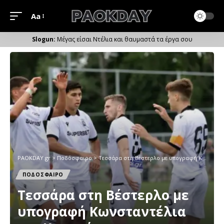
Aa
Μέγεθος
Γραμματοσειράς
Μέγας είσαι Ντέλια και θαυμαστά τα έργα σου
PAOKDAY.gr
>
Ποδόσφαιρο
>
Τεσσάρα στη Βέστερλο με υπογραφή Κωνσταντέλια και Καμαρά
ΠΟΔΟΣΦΑΙΡΟ
Τεσσάρα στη Βέστερλο με
υπογραφή Κωνσταντέλια