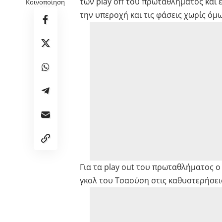
των play off του πρωταθλήματος και έ
Κοινοποίηση
την υπεροχή και τις φάσεις χωρίς όμω
Για τα play out του πρωταθλήματος ο
γκολ του Τσαούση στις καθυστερήσει